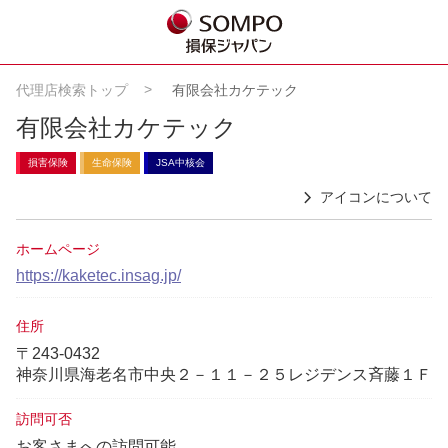
代理店検索トップ
有限会社カケテック
有限会社カケテック
損害保険
生命保険
JSA中核会
アイコンについて
ホームページ
https://kaketec.insag.jp/
住所
〒243-0432
神奈川県海老名市中央２－１１－２５レジデンス斉藤１Ｆ
訪問可否
お客さまへの訪問可能