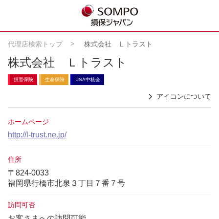
代理店検索トップ
株式会社 Ｌトラスト
株式会社 Ｌトラスト
損害保険
生命保険
JSA中核会
アイコンについて
ホームページ
http://l-trust.ne.jp/
住所
〒824-0033
福岡県行橋市北泉３丁目７番７号
訪問可否
お客さまへの訪問可能