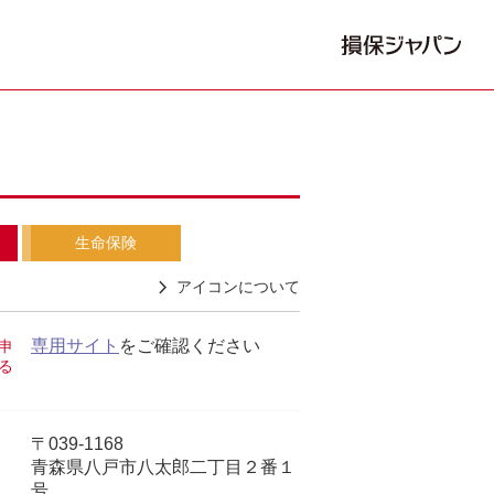
生命保険
アイコンについて
専用サイト
をご確認ください
申
る
〒039-1168
青森県八戸市八太郎二丁目２番１
号