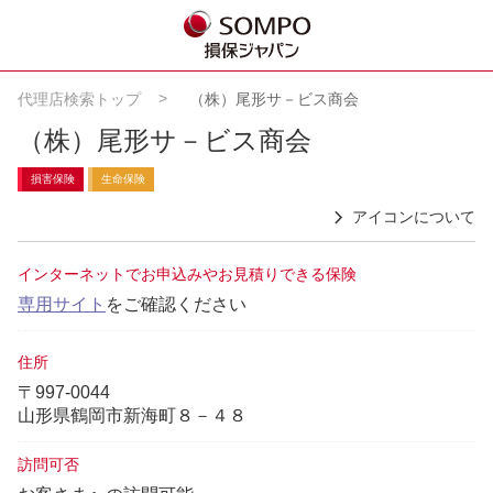
代理店検索トップ
（株）尾形サ－ビス商会
（株）尾形サ－ビス商会
損害保険
生命保険
アイコンについて
インターネットでお申込みやお見積りできる保険
専用サイト
をご確認ください
住所
〒997-0044
山形県鶴岡市新海町８－４８
訪問可否