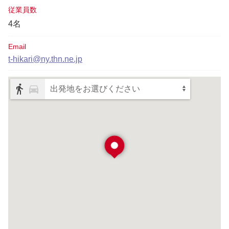
従業員数
4名
Email
t-hikari@ny.thn.ne.jp
出発地をお選びください