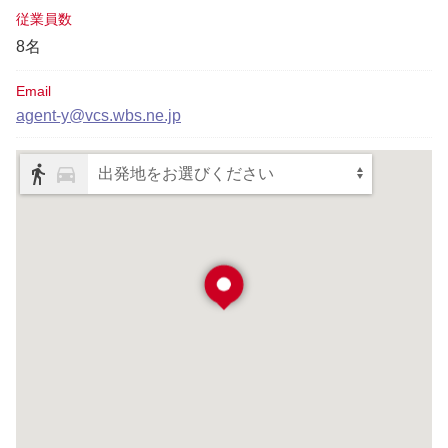
従業員数
8名
Email
agent-y@vcs.wbs.ne.jp
出発地をお選びください