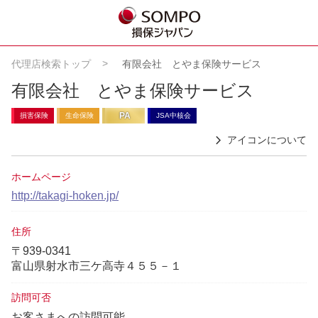
代理店検索トップ
有限会社 とやま保険サービス
有限会社 とやま保険サービス
PA
損害保険
生命保険
JSA中核会
アイコンについて
ホームページ
http://takagi-hoken.jp/
住所
〒939-0341
富山県射水市三ケ高寺４５５－１
訪問可否
お客さまへの訪問可能