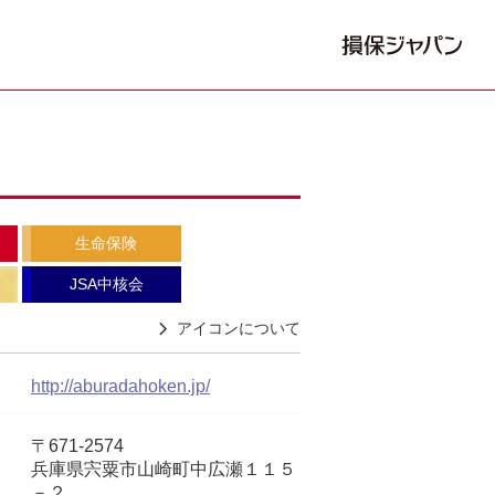
生命保険
JSA中核会
アイコンについて
http://aburadahoken.jp/
〒671-2574
兵庫県宍粟市山崎町中広瀬１１５
－２