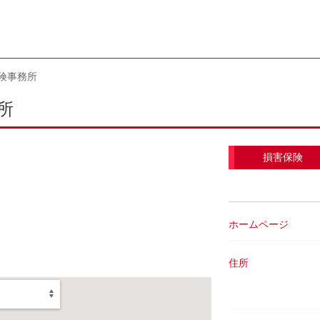
険事務所
所
損害保険
ホームページ
住所