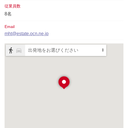
従業員数
8名
Email
mht@estate.ocn.ne.jp
出発地をお選びください