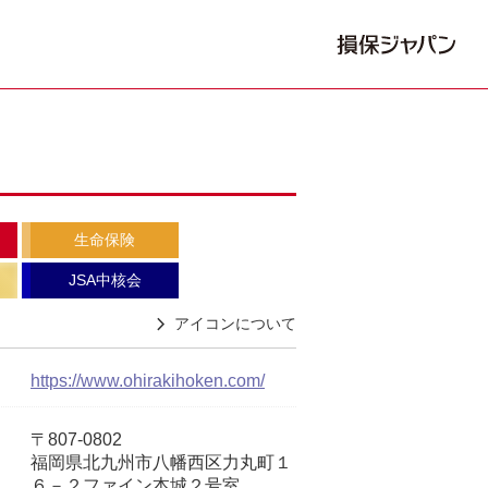
生命保険
JSA中核会
アイコンについて
https://www.ohirakihoken.com/
〒807-0802
福岡県北九州市八幡西区力丸町１
６－２ファイン本城２号室