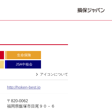
生命保険
JSA中核会
アイコンについて
http://hoken-best.jp
〒820-0062
福岡県飯塚市目尾９０－６