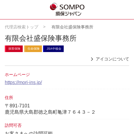
代理店検索トップ
有限会社盛保険事務所
有限会社盛保険事務所
損害保険
生命保険
JSA中核会
アイコンについて
ホームページ
https://mori-ins.jp/
住所
〒891-7101
鹿児島県大島郡徳之島町亀津７６４３－２
訪問可否
お客さまへの訪問可能