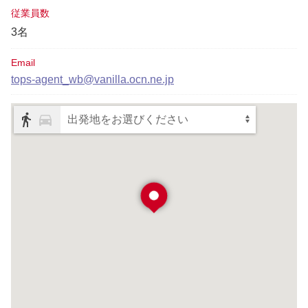
従業員数
3名
Email
tops-agent_wb@vanilla.ocn.ne.jp
出発地をお選びください