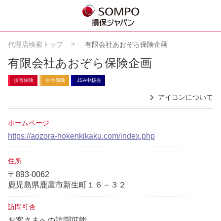
代理店検索トップ
有限会社あおぞら保険企画
有限会社あおぞら保険企画
損害保険
生命保険
JSA中核会
アイコンについて
ホームページ
https://aozora-hokenkikaku.com/index.php
住所
〒893-0062
鹿児島県鹿屋市新生町１６－３２
訪問可否
お客さまへの訪問可能