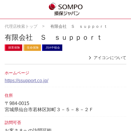
代理店検索トップ
有限会社 Ｓ ｓｕｐｐｏｒｔ
有限会社 Ｓ ｓｕｐｐｏｒｔ
損害保険
生命保険
JSA中核会
アイコンについて
ホームページ
https://ssupport.co.jp/
住所
〒984-0015
宮城県仙台市若林区卸町３－５－８－２Ｆ
訪問可否
お客さまへの訪問可能